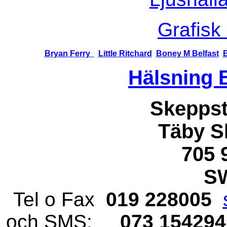
Grafisk 
Bryan Ferry
Little Ritchard
Boney M Belfast
Hälsning 
Skeppst
Täby S
705 
S
Tel o Fax
019 228005
och SMS:
073 1542941 