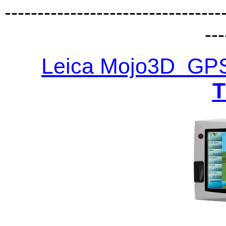
---------------------------------
---
Leica Mojo3D G
T
---------------------------------