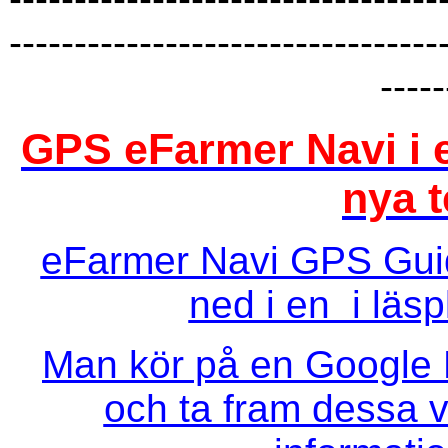
---------------------------------
-----
GPS eFarmer Navi i e
nya t
eFarmer Navi GPS Guid
ned i en i läsp
Man kör på en Google E
och ta fram dessa vi