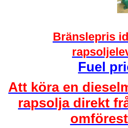
Bränslepris i
rapsoljel
Fuel pr
Att köra en diesel
rapsolja direkt f
omförestr