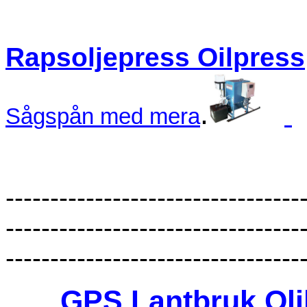
Rapsoljepress Oilpress
.
Sågspån med mera
---------------------------------
---------------------------------
---------------------------------
GPS Lantbruk Oli