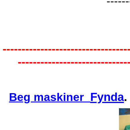
------
---------------------------------
-----------------------------
Fynda
Beg maskiner