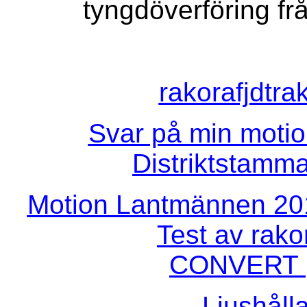
tyngdöverföring fr
rakorafjdtra
Svar på min moti
Distriktstamm
Motion Lantmännen 201
Test av rakor
CONVERT
Ljushåll