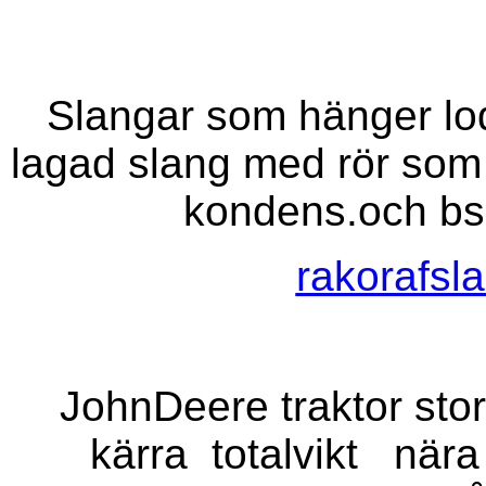
Slangar som hänger lod
lagad slang med rör so
kondens.och bsa
rakorafsl
JohnDeere traktor sto
kärra
totalvikt
nära