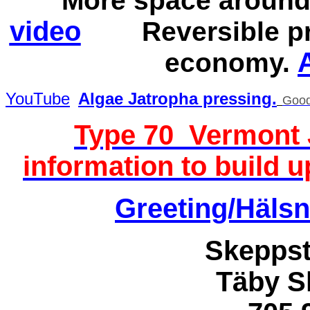
More space around
video
Reversible p
economy.
YouTube
Algae
Jatropha pressing.
Good
Type 70 Vermont 
information to build u
Greeting/Häls
Skeppst
Täby S