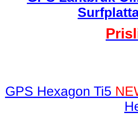
Surfplatt
Pris
GPS Hexagon Ti5
NE
H