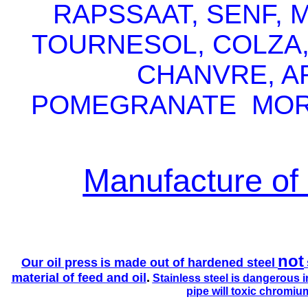
RAPSSAAT, SENF, 
TOURNESOL, COLZA
CHANVRE, A
POMEGRANATE MORI
Manufacture of 
not
Our
oil press
is made out of h
ardened steel
material of feed and oil
.
Stainless
steel is dangerous i
pipe will toxic chromiu