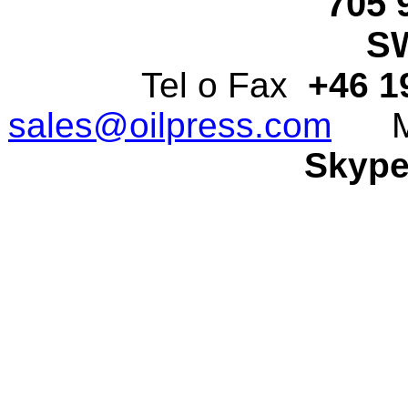
705 
S
Tel o Fax
+46 1
sales@oilpress.com
Mob
Skype