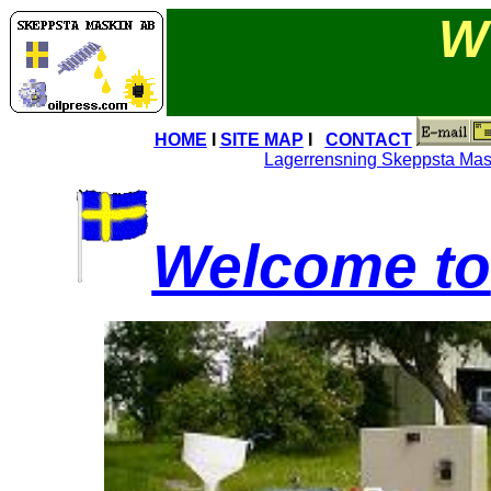
W
HOME
I
SITE MAP
I
CONTACT
Lagerrensning Skeppsta Mas
Welcome to