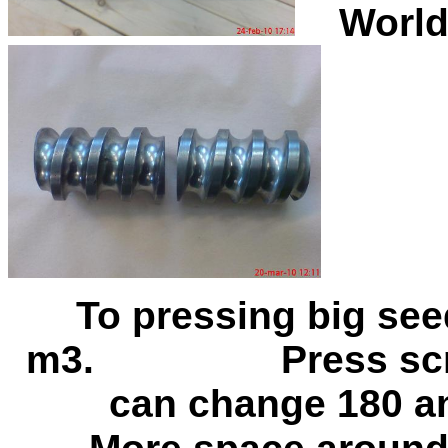
W
To pressing big seed
m3. Press screw p
can change 180 an